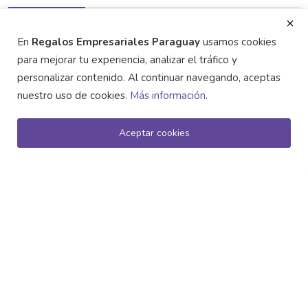
En
Regalos Empresariales Paraguay
usamos cookies
para mejorar tu experiencia, analizar el tráfico y
personalizar contenido. Al continuar navegando, aceptas
ETIQUETAS POPULARES
nuestro uso de cookies.
Más información
.
Artículos Ecológicos y Sostenibles
Aceptar cookies
Regalos Empresariales
marketing promocional
Llaveros de Bambú: Elegancia Natural para
branding
Sostenibilidad
Marketing Ecológico
tu Branding C...
fidelización de clientes
artículos personalizados
Promoción Corporativa
regalos corporativos
campañas sostenibles
marketing
Productos Personalizados
regalos promocionales
productos promocionales
marketing sostenible