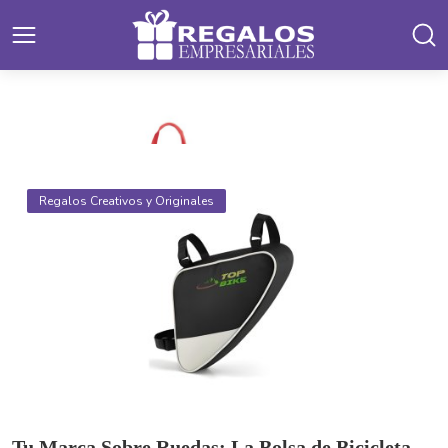
Regalos Empresariales
Regalos Creativos y Originales
Textiles Promocionales
Bolsas Ecológicas: El Toque Sustentable que
Impulsa tu Marca
Tu Marca Sobre Ruedas: La Bolsa de Bicicleta