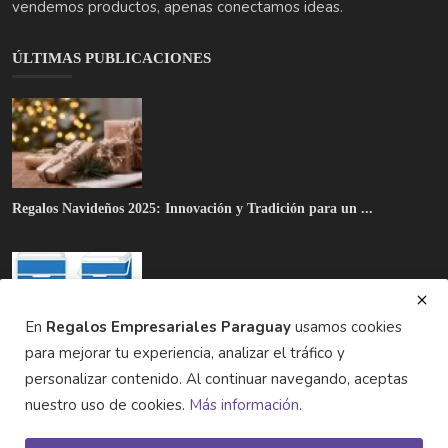
Regalos Navideños 2025: Innovación y Tradición para un ...
🎁 Conservadoras térmicas: el regalo estrella para un fi...
En
Regalos Empresariales Paraguay
usamos cookies
para mejorar tu experiencia, analizar el tráfico y
personalizar contenido. Al continuar navegando, aceptas
Tu Marca en Movimiento: La Bolsa Deportiva Personalizad...
nuestro uso de cookies.
Más información
.