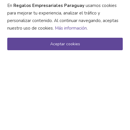
En
Regalos Empresariales Paraguay
usamos cookies
Regalos Empresariales
marketing promocional
para mejorar tu experiencia, analizar el tráfico y
branding
Sostenibilidad
Marketing Ecológico
personalizar contenido. Al continuar navegando, aceptas
nuestro uso de cookies.
Más información
.
fidelización de clientes
artículos personalizados
Promoción Corporativa
regalos corporativos
Aceptar cookies
campañas sostenibles
marketing
Productos Personalizados
regalos promocionales
Textiles Promocionales
Neceser de Poliéster 300D: El Regalo
productos promocionales
marketing sostenible
Promocional que Or...
ACERCA DE