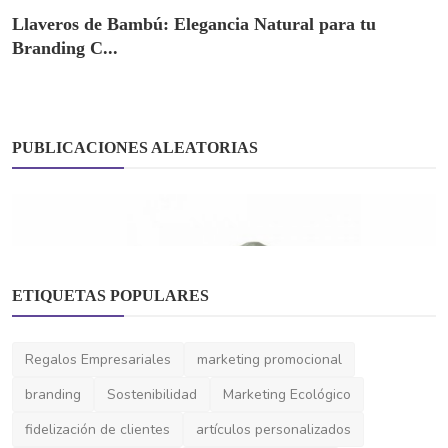
Llaveros de Bambú: Elegancia Natural para tu
Branding C...
PUBLICACIONES ALEATORIAS
ETIQUETAS POPULARES
Textiles Promocionales
Regalos Empresariales
marketing promocional
Toallas de Rostro Sostenibles: El Regalo
branding
Sostenibilidad
Marketing Ecológico
Promocional qu...
fidelización de clientes
artículos personalizados