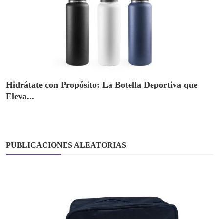
Hidrátate con Propósito: La Botella Deportiva que
Eleva...
PUBLICACIONES ALEATORIAS
Artículos Ecológicos y Sostenibles
Escribe el Futuro de Tu Marca: El Poder del
Bloque de N...