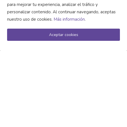
para mejorar tu experiencia, analizar el tráfico y
personalizar contenido. Al continuar navegando, aceptas
nuestro uso de cookies.
Más información
.
Regalos Navideños 2025: Innovación y Tradición para un ...
Aceptar cookies
🎁 Conservadoras térmicas: el regalo estrella para un fi...
Tu Marca en Movimiento: La Bolsa Deportiva Personalizad...
REDES SOCIALES