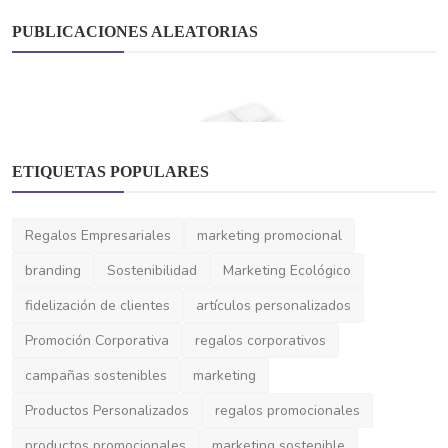
PUBLICACIONES ALEATORIAS
ETIQUETAS POPULARES
Regalos Creativos y Originales
Organiza con Estilo: El Pastillero
Regalos Empresariales
marketing promocional
Promocional que Elev...
branding
Sostenibilidad
Marketing Ecológico
fidelización de clientes
artículos personalizados
Promoción Corporativa
regalos corporativos
campañas sostenibles
marketing
Productos Personalizados
regalos promocionales
productos promocionales
marketing sostenible