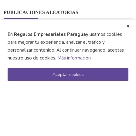
PUBLICACIONES ALEATORIAS
En
Regalos Empresariales Paraguay
usamos cookies
para mejorar tu experiencia, analizar el tráfico y
personalizar contenido. Al continuar navegando, aceptas
ETIQUETAS POPULARES
nuestro uso de cookies.
Más información
.
Regalos Creativos y Originales
Gancho de Bolso Magnético: El Toque
Regalos Empresariales
marketing promocional
Aceptar cookies
Elegante para Promo...
branding
Sostenibilidad
Marketing Ecológico
fidelización de clientes
artículos personalizados
Promoción Corporativa
regalos corporativos
campañas sostenibles
marketing
Productos Personalizados
regalos promocionales