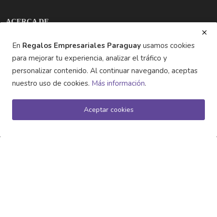
ACERCA DE
En
Regalos Empresariales Paraguay
usamos cookies
Regalos Empresariales Paraguay es un portal informativo del
para mejorar tu experiencia, analizar el tráfico y
Grupo SAT SRL. Noticias, lanzamientos y guía de proveedores
de confianza en regalos empresariales y merchandising. No
personalizar contenido. Al continuar navegando, aceptas
vendemos productos, apenas conectamos ideas.
nuestro uso de cookies.
Más información
.
ÚLTIMAS PUBLICACIONES
Aceptar cookies
Regalos Navideños 2025: Innovación y Tradición para un ...