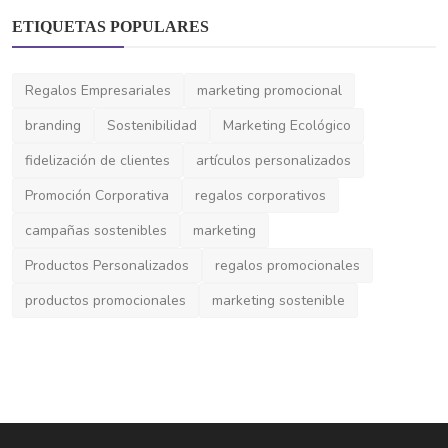
ETIQUETAS POPULARES
Regalos Empresariales
marketing promocional
branding
Sostenibilidad
Marketing Ecológico
fidelización de clientes
artículos personalizados
Promoción Corporativa
regalos corporativos
campañas sostenibles
marketing
Productos Personalizados
regalos promocionales
Textiles Promocionales
Bolsas de Fieltro Reciclado: El Toque
productos promocionales
marketing sostenible
Sostenible que El...