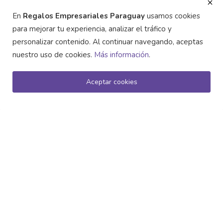
En
Regalos Empresariales Paraguay
usamos cookies
para mejorar tu experiencia, analizar el tráfico y
personalizar contenido. Al continuar navegando, aceptas
PUBLICACIONES ALEATORIAS
nuestro uso de cookies.
Más información
.
Aceptar cookies
ETIQUETAS POPULARES
Regalos Empresariales
marketing promocional
Oficina y Escritura
Un Año de Visibilidad: Cómo el Porta Sticker
branding
Sostenibilidad
Marketing Ecológico
Calendario...
fidelización de clientes
artículos personalizados
Promoción Corporativa
regalos corporativos
campañas sostenibles
marketing